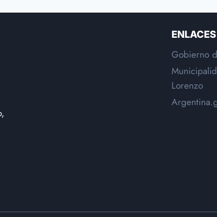
SAN
LORENZO
ENLACES
Gobierno d
Municipali
Lorenzo
Argentina.
o,