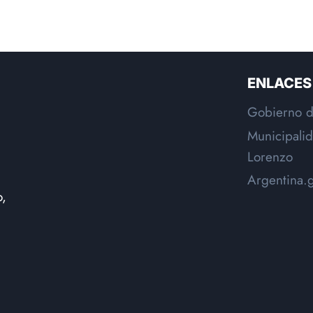
ENLACES
Gobierno d
Municipali
Lorenzo
Argentina.
o,