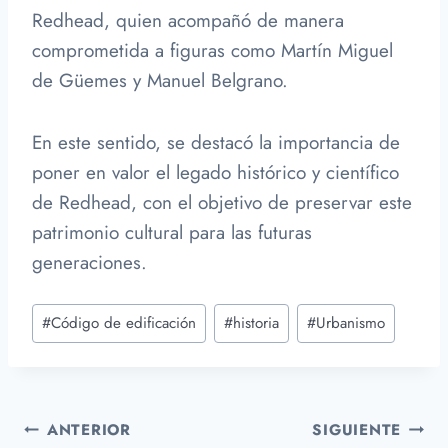
Redhead, quien acompañó de manera
comprometida a figuras como Martín Miguel
de Güemes y Manuel Belgrano.
En este sentido, se destacó la importancia de
poner en valor el legado histórico y científico
de Redhead, con el objetivo de preservar este
patrimonio cultural para las futuras
generaciones.
Etiquetas
#
Código de edificación
#
historia
#
Urbanismo
de
la
entrada:
Navegación
ANTERIOR
SIGUIENTE